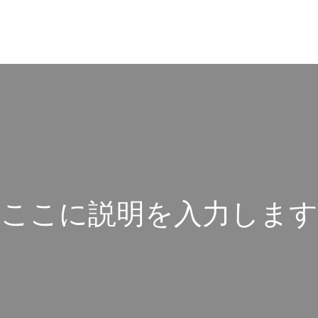
こ
こ
に
説
明
を
入
力
し
ま
す