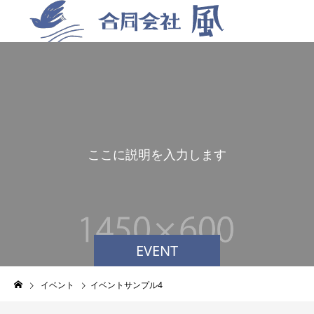
こ
こ
に
説
明
を
入
力
し
ま
す
。
EVENT
イベント
イベントサンプル4